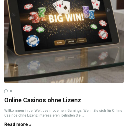
0
Online Casinos ohne Lizenz
Willkommen in der Welt des modernen iGamings. Wenn Sie sich für Online
Casinos ohne Lizenz interessieren, befinden Sie ...
Read more »