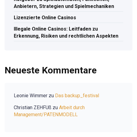
Anbietern, Strategien und Spielmechaniken
Lizenzierte Online Casinos
Illegale Online Casinos: Leitfaden zu
Erkennung, Risiken und rechtlichen Aspekten
Neueste Kommentare
Leonie Wimmer
zu
Das backup_festival
Christian ZEHFUß
zu
Arbeit durch
Management/PATENMODELL