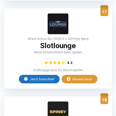
17
4-fach Bonus bis 15000 € + 350 Free Spins
Slotlounge
Keine Einsatzslimits beim Spielen
4.3
Großzügige Boni für Stammspieler
Jetzt besuchen!
Review lesen
18