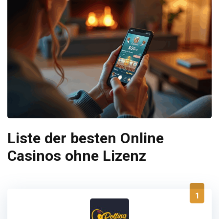
Liste der besten Online
Casinos ohne Lizenz
1