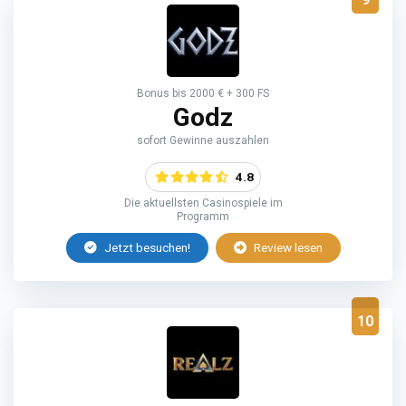
Bonus bis 2000 € + 300 FS
Godz
sofort Gewinne auszahlen
4.8
Die aktuellsten Casinospiele im
Programm
Jetzt besuchen!
Review lesen
10