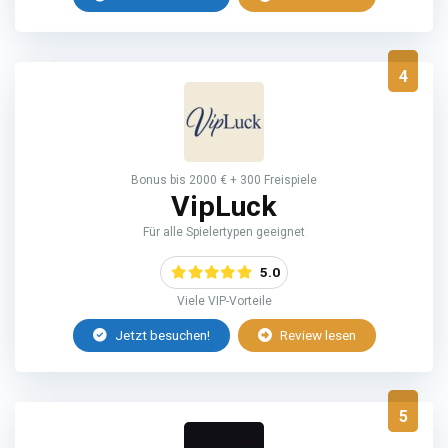
4
Bonus bis 2000 € + 300 Freispiele
VipLuck
Für alle Spielertypen geeignet
5.0
Viele VIP-Vorteile
Jetzt besuchen!
Review lesen
5