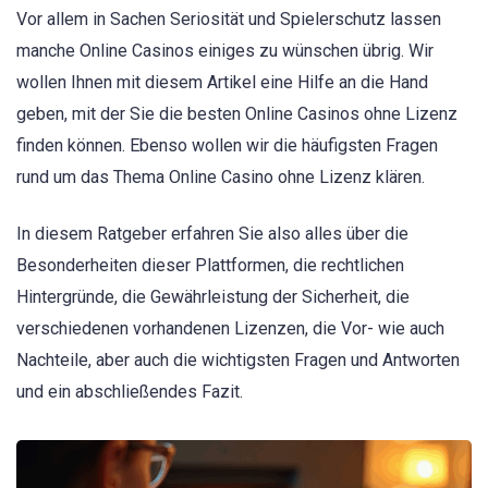
Vor allem in Sachen Seriosität und Spielerschutz lassen
manche Online Casinos einiges zu wünschen übrig. Wir
wollen Ihnen mit diesem Artikel eine Hilfe an die Hand
geben, mit der Sie die besten Online Casinos ohne Lizenz
finden können. Ebenso wollen wir die häufigsten Fragen
rund um das Thema Online Casino ohne Lizenz klären.
In diesem Ratgeber erfahren Sie also alles über die
Besonderheiten dieser Plattformen, die rechtlichen
Hintergründe, die Gewährleistung der Sicherheit, die
verschiedenen vorhandenen Lizenzen, die Vor- wie auch
Nachteile, aber auch die wichtigsten Fragen und Antworten
und ein abschließendes Fazit.