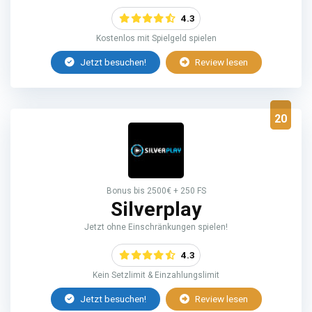
4.3
Kostenlos mit Spielgeld spielen
Jetzt besuchen!
Review lesen
20
Bonus bis 2500€ + 250 FS
Silverplay
Jetzt ohne Einschränkungen spielen!
4.3
Kein Setzlimit & Einzahlungslimit
Jetzt besuchen!
Review lesen