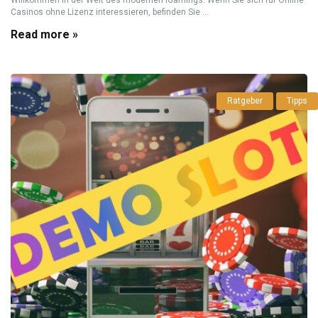
Willkommen in der Welt des modernen iGamings. Wenn Sie sich für Online
Casinos ohne Lizenz interessieren, befinden Sie ...
Read more »
Ratgeber
Tipps