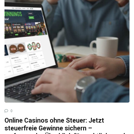
0
Online Casinos ohne Steuer: Jetzt
steuerfreie Gewinne sichern –