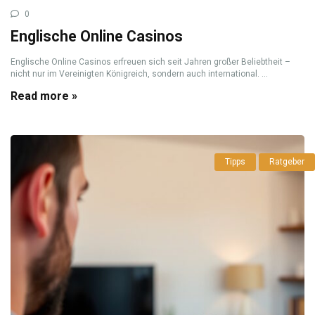
0
Englische Online Casinos
Englische Online Casinos erfreuen sich seit Jahren großer Beliebtheit –
nicht nur im Vereinigten Königreich, sondern auch international. ...
Read more »
Tipps
Ratgeber