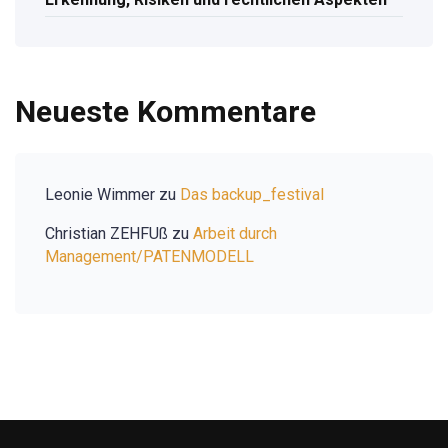
Neueste Kommentare
Leonie Wimmer
zu
Das backup_festival
Christian ZEHFUß
zu
Arbeit durch
Management/PATENMODELL