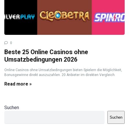
0
Beste 25 Online Casinos ohne
Umsatzbedingungen 2026
Online Casinos ohne Umsatzbedingungen bieten Spielern die Möglichkeit,
Bonusgewinne direkt auszuzahlen. 20 Anbieter im direkten Vergleich.
Read more »
Suchen
Suchen