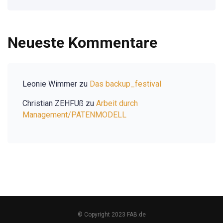
Neueste Kommentare
Leonie Wimmer
zu
Das backup_festival
Christian ZEHFUß
zu
Arbeit durch
Management/PATENMODELL
© Copyright 2023 FAB.de