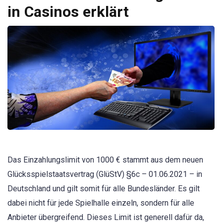
in Casinos erklärt
Das Einzahlungslimit von 1000 € stammt aus dem neuen
Glücksspielstaatsvertrag (GlüStV) §6c – 01.06.2021 – in
Deutschland und gilt somit für alle Bundesländer. Es gilt
dabei nicht für jede Spielhalle einzeln, sondern für alle
Anbieter übergreifend. Dieses Limit ist generell dafür da,