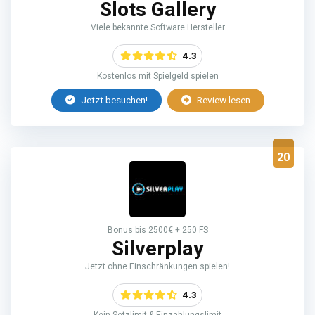
Slots Gallery
Viele bekannte Software Hersteller
4.3
Kostenlos mit Spielgeld spielen
Jetzt besuchen!
Review lesen
20
Bonus bis 2500€ + 250 FS
Silverplay
Jetzt ohne Einschränkungen spielen!
4.3
Kein Setzlimit & Einzahlungslimit