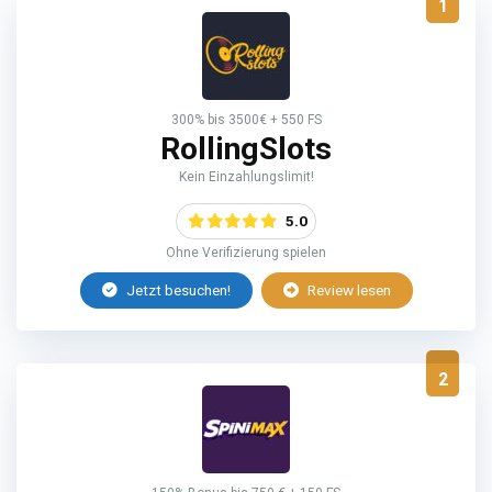
1
300% bis 3500€ + 550 FS
RollingSlots
Kein Einzahlungslimit!
5.0
Ohne Verifizierung spielen
Jetzt besuchen!
Review lesen
2