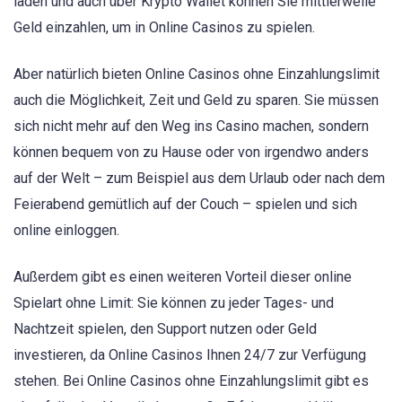
laden und auch über Krypto Wallet können Sie mittlerweile
Geld einzahlen, um in Online Casinos zu spielen.
Aber natürlich bieten Online Casinos ohne Einzahlungslimit
auch die Möglichkeit, Zeit und Geld zu sparen. Sie müssen
sich nicht mehr auf den Weg ins Casino machen, sondern
können bequem von zu Hause oder von irgendwo anders
auf der Welt – zum Beispiel aus dem Urlaub oder nach dem
Feierabend gemütlich auf der Couch – spielen und sich
online einloggen.
Außerdem gibt es einen weiteren Vorteil dieser online
Spielart ohne Limit: Sie können zu jeder Tages- und
Nachtzeit spielen, den Support nutzen oder Geld
investieren, da Online Casinos Ihnen 24/7 zur Verfügung
stehen. Bei Online Casinos ohne Einzahlungslimit gibt es