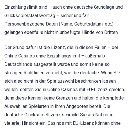
Einzahlungslimit sind – auch ohne deutsche Grundlage und
Glücksspielstaatsvertrag – sicher und fair.
Personenbezogene Daten (Name, Geburtsdatum, etc.)
gelangen ebenfalls nicht in unbefugte Hände von Dritten.
Der Grund dafür ist die Lizenz, die in diesen Fällen – bei
Online Casinos ohne Einzahlungslimit – außerhalb
Deutschlands ausgestellt wurde und somit keine so
strengen Richtlinien vorsieht, wie die deutsche. Wenn Sie
sich also nicht in der Spielauswahl beschränken lassen
wollen, sollten Sie in Online Casinos mit EU-Lizenz spielen,
denn diese kennen keine Grenzen und halten die komplette
Auswahl an Spielarten in Ihren Angeboten bereit. Die
deutsche Glücksspiellizenz schränkt Sie als Nutzer in
vielerlei Hinsicht ein. Casinos mit EU-Lizenz können ohne