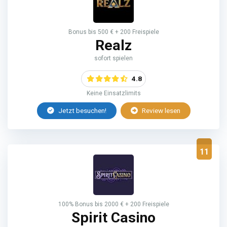
Bonus bis 500 € + 200 Freispiele
Realz
sofort spielen
4.8
Keine Einsatzlimits
Jetzt besuchen!
Review lesen
11
100% Bonus bis 2000 € + 200 Freispiele
Spirit Casino