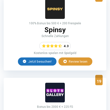
100% Bonus bis 500 € + 200 Freispiele
Spinsy
Schnelle Zahlungen
4.3
Kostenlos spielen mit Spielgeld
Jetzt besuchen!
Review lesen
19
Bonus bis 2000 € + 225 FS