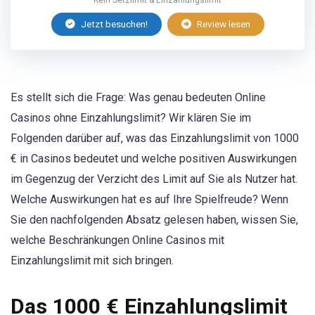
Jetzt besuchen!
Review lesen
Es stellt sich die Frage: Was genau bedeuten Online
Casinos ohne Einzahlungslimit? Wir klären Sie im
Folgenden darüber auf, was das Einzahlungslimit von 1000
€ in Casinos bedeutet und welche positiven Auswirkungen
im Gegenzug der Verzicht des Limit auf Sie als Nutzer hat.
Welche Auswirkungen hat es auf Ihre Spielfreude? Wenn
Sie den nachfolgenden Absatz gelesen haben, wissen Sie,
welche Beschränkungen Online Casinos mit
Einzahlungslimit mit sich bringen.
Das 1000 € Einzahlungslimit