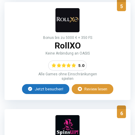
5
Bonus bis zu 5000 € + 350 FS
RollXO
Keine Anbindung an OASIS
5.0
Alle Games ohne Einschränkungen
spielen
Jetzt besuchen!
Review lesen
6