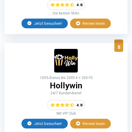
4.8
Die besten Slots
Jetzt besuchen!
Review lesen
8
100% Bonus bis 2000 € + 200 FS
Hollywin
24/7 Kundendienst
4.8
Mit VIP Club
Jetzt besuchen!
Review lesen