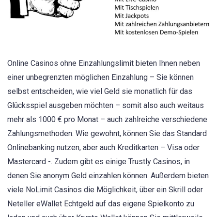
Online Casinos ohne Einzahlungslimit bieten Ihnen neben
einer unbegrenzten möglichen Einzahlung – Sie können
selbst entscheiden, wie viel Geld sie monatlich für das
Glücksspiel ausgeben möchten – somit also auch weitaus
mehr als 1000 € pro Monat – auch zahlreiche verschiedene
Zahlungsmethoden. Wie gewohnt, können Sie das Standard
Onlinebanking nutzen, aber auch Kreditkarten – Visa oder
Mastercard -. Zudem gibt es einige Trustly Casinos, in
denen Sie anonym Geld einzahlen können. Außerdem bieten
viele NoLimit Casinos die Möglichkeit, über ein Skrill oder
Neteller eWallet Echtgeld auf das eigene Spielkonto zu