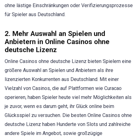
ohne lästige Einschränkungen oder Verifizierungsprozesse
für Spieler aus Deutschland.
2. Mehr Auswahl an Spielen und
Anbietern in Online Casinos ohne
deutsche Lizenz
Online Casinos ohne deutsche Lizenz bieten Spielern eine
größere Auswahl an Spielen und Anbietern als ihre
lizenzierten Konkurrenten aus Deutschland. Mit einer
Vielzahl von Casinos, die auf Plattformen wie Curacao
operieren, haben Spieler heute viel mehr Möglichkeiten als
je zuvor, wenn es darum geht, ihr Glück online beim
Glücksspiel zu versuchen. Die besten Online Casinos ohne
deutsche Lizenz haben Hunderte von Slots und zahlreiche
andere Spiele im Angebot, sowie großzügige