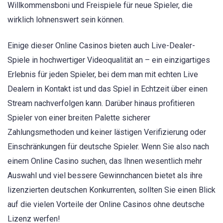
Willkommensboni und Freispiele für neue Spieler, die
wirklich lohnenswert sein können.
Einige dieser Online Casinos bieten auch Live-Dealer-
Spiele in hochwertiger Videoqualität an – ein einzigartiges
Erlebnis für jeden Spieler, bei dem man mit echten Live
Dealern in Kontakt ist und das Spiel in Echtzeit über einen
Stream nachverfolgen kann. Darüber hinaus profitieren
Spieler von einer breiten Palette sicherer
Zahlungsmethoden und keiner lästigen Verifizierung oder
Einschränkungen für deutsche Spieler. Wenn Sie also nach
einem Online Casino suchen, das Ihnen wesentlich mehr
Auswahl und viel bessere Gewinnchancen bietet als ihre
lizenzierten deutschen Konkurrenten, sollten Sie einen Blick
auf die vielen Vorteile der Online Casinos ohne deutsche
Lizenz werfen!