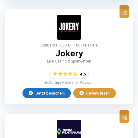
15
Bonus bis 1500 € + 100 Freispiele
Jokery
Live Casino & Sportwetten
4.5
Großartige Hersteller-Auswahl
Jetzt besuchen!
Review lesen
16