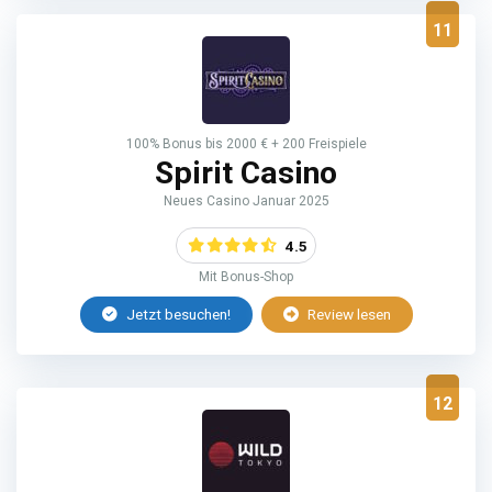
11
100% Bonus bis 2000 € + 200 Freispiele
Spirit Casino
Neues Casino Januar 2025
4.5
Mit Bonus-Shop
Jetzt besuchen!
Review lesen
12