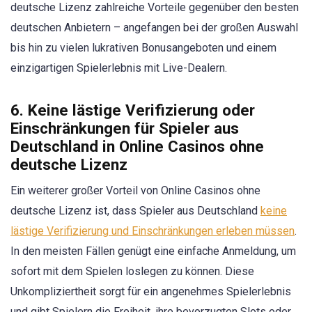
deutsche Lizenz zahlreiche Vorteile gegenüber den besten
deutschen Anbietern – angefangen bei der großen Auswahl
bis hin zu vielen lukrativen Bonusangeboten und einem
einzigartigen Spielerlebnis mit Live-Dealern.
6. Keine lästige Verifizierung oder
Einschränkungen für Spieler aus
Deutschland in Online Casinos ohne
deutsche Lizenz
Ein weiterer großer Vorteil von Online Casinos ohne
deutsche Lizenz ist, dass Spieler aus Deutschland
keine
lästige Verifizierung und Einschränkungen erleben müssen
.
In den meisten Fällen genügt eine einfache Anmeldung, um
sofort mit dem Spielen loslegen zu können. Diese
Unkompliziertheit sorgt für ein angenehmes Spielerlebnis
und gibt Spielern die Freiheit, ihre bevorzugten Slots oder