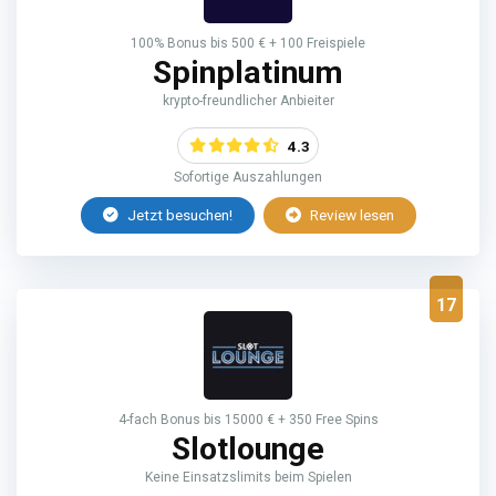
100% Bonus bis 500 € + 100 Freispiele
Spinplatinum
krypto-freundlicher Anbieiter
4.3
Sofortige Auszahlungen
Jetzt besuchen!
Review lesen
17
4-fach Bonus bis 15000 € + 350 Free Spins
Slotlounge
Keine Einsatzslimits beim Spielen